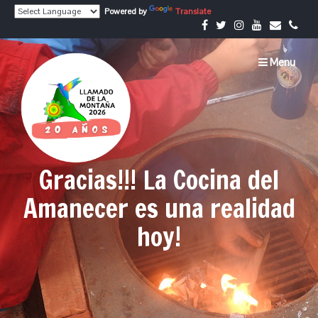
Skip
Powered by
Translate
to
content
Menu
Gracias!!! La Cocina del
Amanecer es una realidad
hoy!