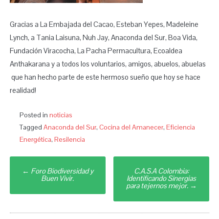
Gracias a La Embajada del Cacao, Esteban Yepes, Madeleine
Lynch, a Tania Laisuna, Nuh Jay, Anaconda del Sur, Boa Vida,
Fundación Viracocha, La Pacha Permacultura, Ecoaldea
Anthakarana y a todos los voluntarios, amigos, abuelos, abuelas
que han hecho parte de este hermoso sueño que hoy se hace
realidad!
Posted in
noticias
Tagged
Anaconda del Sur
,
Cocina del Amanecer
,
Eficiencia
Energética
,
Resilencia
Post
←
Foro Biodiversidad y
C.A.S.A Colombia:
navigation
Buen Vivir.
Identificando Sinergias
para tejernos mejor.
→