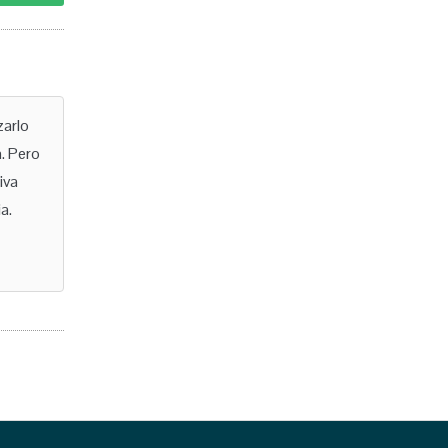
zarlo
. Pero
iva
a.