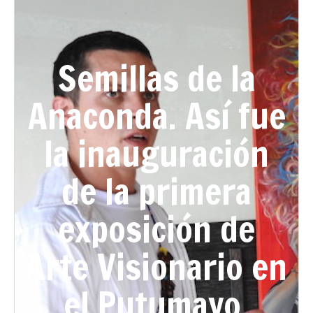
Semillas de la
Anaconda. Así fue
la inauguración
de la primera
exposición de
Arte Visionario en
el Putumayo.