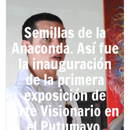
Semillas de la
Anaconda. Así fue
la inauguración
de la primera
exposición de
Arte Visionario en
el Putumayo.