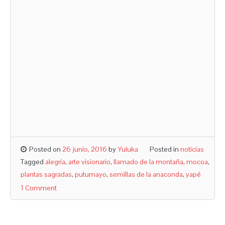
Posted on
26 junio, 2016
by
Yuluka
Posted in
noticias
Tagged
alegría
,
arte visionario
,
llamado de la montaña
,
mocoa
,
plantas sagradas
,
putumayo
,
semillas de la anaconda
,
yapé
1 Comment