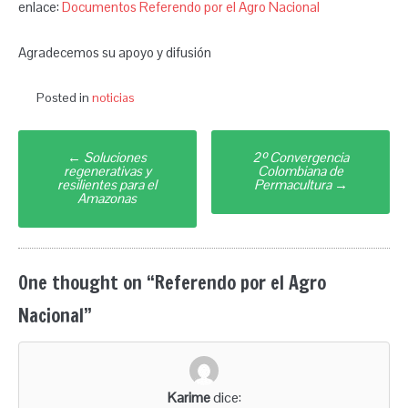
enlace:
Documentos Referendo por el Agro Nacional
Agradecemos su apoyo y difusión
Posted in
noticias
Post
←
Soluciones
2º Convergencia
navigation
regenerativas y
Colombiana de
resilientes para el
Permacultura
→
Amazonas
One thought on “
Referendo por el Agro
Nacional
”
Karime
dice: